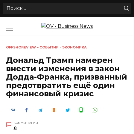
Search
for:
Перейти
к
содержанию
OFFSHOREVIEW
»
СОБЫТИЯ
»
ЭКОНОМИКА
Дональд Трамп намерен
внести изменения в закон
Додда-Франка, призванный
предотвратить ещё один
финансовый кризис
КОММЕНТАРИИ
0