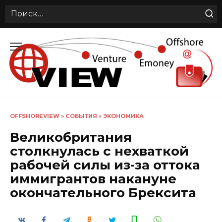
Search
for:
Перейти
к
содержанию
OFFSHOREVIEW
»
СОБЫТИЯ
»
ЭКОНОМИКА
Великобритания
столкнулась с нехваткой
рабочей силы из-за оттока
иммигрантов накануне
окончательного Брексита