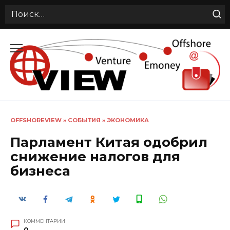
Search
for:
Перейти
к
содержанию
OFFSHOREVIEW
»
СОБЫТИЯ
»
ЭКОНОМИКА
Парламент Китая одобрил
снижение налогов для
бизнеса
КОММЕНТАРИИ
0