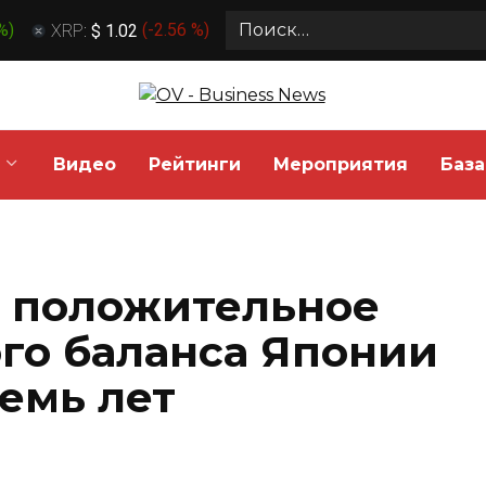
Search
 %
)
XRP:
$ 1.02
(
-2.56 %
)
for:
Видео
Рейтинги
Мероприятия
База
 положительное
ого баланса Японии
емь лет