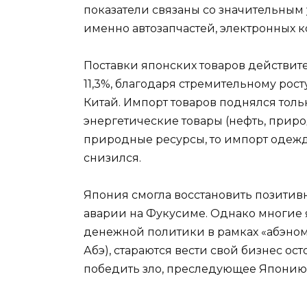
показатели связаны со значительным 
именно автозапчастей, электронных 
Поставки японских товаров действи
11,3%, благодаря стремительному рос
Китай. Импорт товаров поднялся только
энергетические товары (нефть, приро
природные ресурсы, то импорт одежд
снизился.
Япония смогла восстановить позити
аварии на Фукусиме. Однако многие 
денежной политики в рамках «абэно
Абэ), стараются вести свой бизнес ос
победить зло, преследующее Японию 