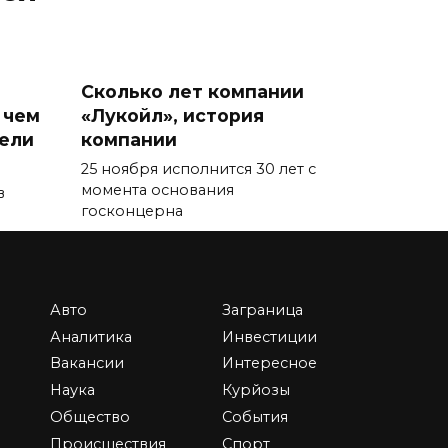
Сколько лет компании
 чем
«Лукойл», история
тели
компании
25 ноября исполнится 30 лет с
момента основания
в
госконцерна
0
87.7к.
Авто
Заграница
Аналитика
Инвестиции
Вакансии
Интересное
Что будет с нашими
Наука
Курйозы
деньгами в 2023 году —
Общество
События
новый прогноз от
Центробанка
Происшествия
Спорт