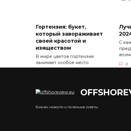
Гортензия: букет,
Луч
который завораживает
202
своей красотой и
С ка
изяществом
пред
возм
В мире цветов гортензия
занимает особое место.
0
0
5.3к.
OFFSHORE
Бизнес новости и полезные советы
Преимущества
Что
получения лицензии на
Росс
криптовалютную
мне
деятельность
пос