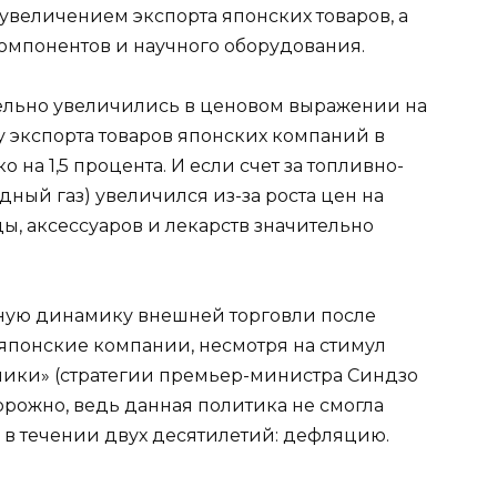
увеличением экспорта японских товаров, а
компонентов и научного оборудования.
тельно увеличились в ценовом выражении на
ту экспорта товаров японских компаний в
 на 1,5 процента. И если счет за топливно-
дный газ) увеличился из-за роста цен на
ы, аксессуаров и лекарств значительно
вную динамику внешней торговли после
японские компании, несмотря на стимул
мики» (стратегии премьер-министра Синдзо
торожно, ведь данная политика не смогла
в течении двух десятилетий: дефляцию.