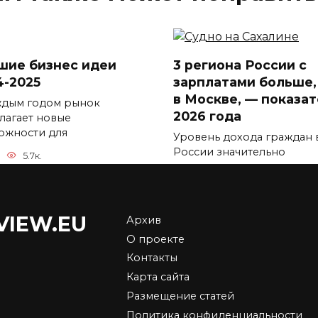
шие бизнес идеи
3 региона России с
4-2025
зарплатами больше,
в Москве, — показа
ждым годом рынок
2026 года
лагает новые
ожности для
Уровень дохода граждан 
России значительно
5.7к.
отличается
0
5.9к.
VIEW.EU
Архив
О проекте
Контакты
 подорожает в
Карта сайта
ии в 2026 году –
Средняя зарплата в
Размещение статей
ние экспертов,
Москве и регионах в
ледние новости
2026 году — почему
Политика конфиденциальности