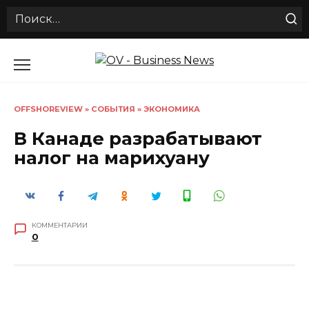
Search
for:
Перейти
к
содержанию
OFFSHOREVIEW
»
СОБЫТИЯ
»
ЭКОНОМИКА
В Канаде разрабатывают
налог на марихуану
КОММЕНТАРИИ
0