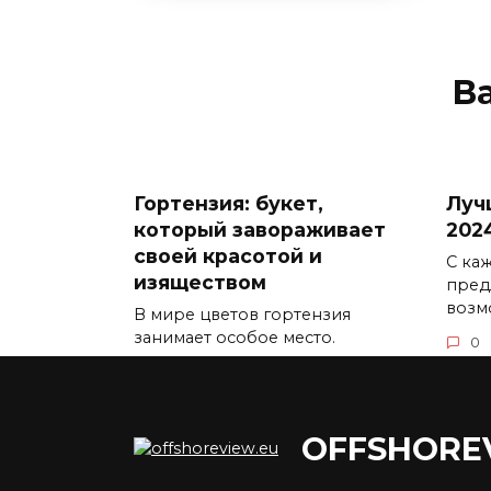
В
Гортензия: букет,
Луч
который завораживает
202
своей красотой и
С ка
изяществом
пред
возм
В мире цветов гортензия
занимает особое место.
0
0
5.3к.
OFFSHORE