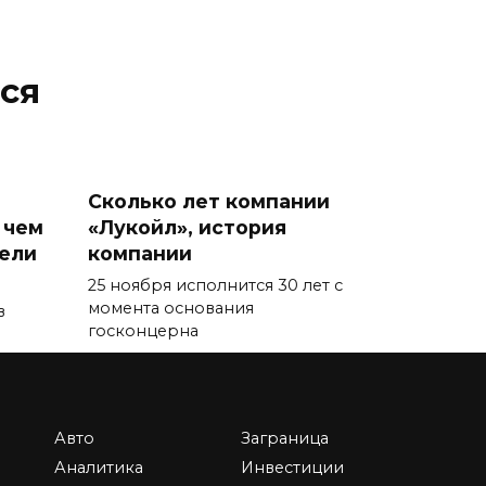
ся
Сколько лет компании
 чем
«Лукойл», история
тели
компании
25 ноября исполнится 30 лет с
момента основания
в
госконцерна
0
87.7к.
Авто
Заграница
Аналитика
Инвестиции