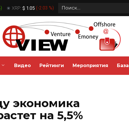
Search
%
)
XRP:
$ 1.05
(
-2.03 %
)
for:
Видео
Рейтинги
Мероприятия
База
ду экономика
астет на 5,5%