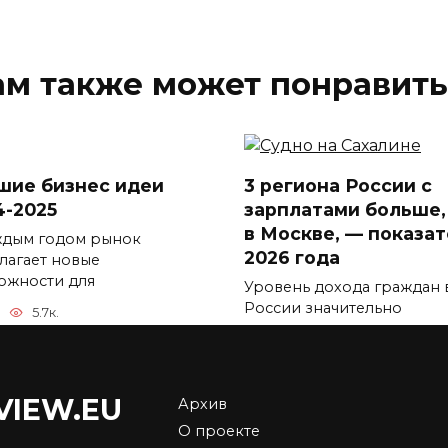
ам также может понравить
шие бизнес идеи
3 региона России с
4-2025
зарплатами больше,
в Москве, — показа
ждым годом рынок
2026 года
лагает новые
ожности для
Уровень дохода граждан 
России значительно
5.7к.
отличается
0
5.9к.
VIEW.EU
Архив
О проекте