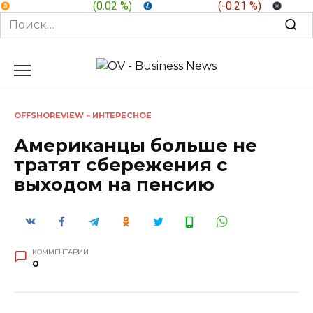
BTC:
$ 64,975.3
(
0.02 %
)
LTC:
$ 45.60
(
-0.21 %
)
XRP:
Search
for:
Перейти
к
содержанию
OFFSHOREVIEW
»
ИНТЕРЕСНОЕ
Американцы больше не
тратят сбережения с
выходом на пенсию
КОММЕНТАРИИ
0