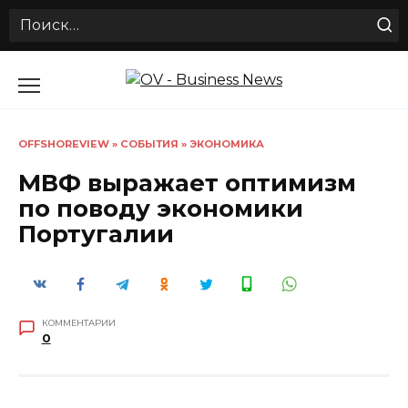
Search
for:
Перейти
к
содержанию
OFFSHOREVIEW
»
СОБЫТИЯ
»
ЭКОНОМИКА
МВФ выражает оптимизм
по поводу экономики
Португалии
КОММЕНТАРИИ
0