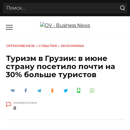
Search
for:
Перейти
к
содержанию
OFFSHOREVIEW
»
СОБЫТИЯ
»
ЭКОНОМИКА
Туризм в Грузии: в июне
страну посетило почти на
30% больше туристов
КОММЕНТАРИИ
0