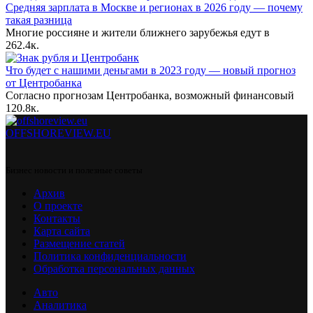
Средняя зарплата в Москве и регионах в 2026 году — почему
такая разница
Многие россияне и жители ближнего зарубежья едут в
2
62.4к.
Что будет с нашими деньгами в 2023 году — новый прогноз
от Центробанка
Согласно прогнозам Центробанка, возможный финансовый
1
20.8к.
OFFSHOREVIEW.EU
Бизнес новости и полезные советы
Архив
О проекте
Контакты
Карта сайта
Размещение статей
Политика конфиденциальности
Обработка персональных данных
Авто
Аналитика