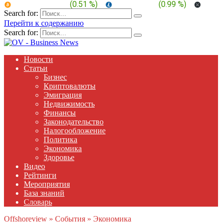
BTC:
$ 65,018.1
(
0.51 %
)
LTC:
$ 45.87
(
0.99 %
)
XRP:
Search for:
Перейти к содержанию
Search for:
Новости
Статьи
Бизнес
Криптовалюты
Эмиграция
Недвижимость
Финансы
Законодательство
Налогообложение
Политика
Экономика
Здоровье
Видео
Рейтинги
Мероприятия
База знаний
Словарь
Offshoreview
»
События
»
Экономика