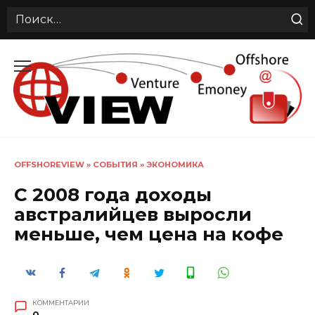
Search
for:
Перейти
к
содержанию
OFFSHOREVIEW
»
СОБЫТИЯ
»
ЭКОНОМИКА
С 2008 года доходы
австралийцев выросли
меньше, чем цена на кофе
КОММЕНТАРИИ
0