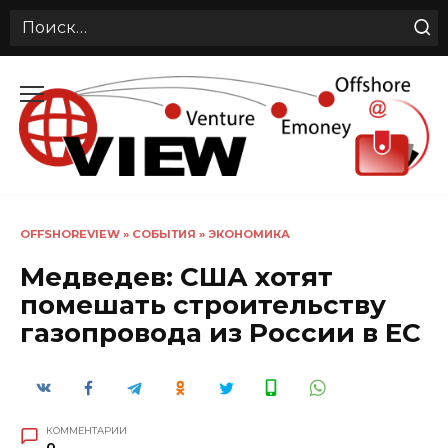
Search
for:
Перейти
к
содержанию
OFFSHOREVIEW
»
СОБЫТИЯ
»
ЭКОНОМИКА
Медведев: США хотят
помешать строительству
газопровода из России в ЕС
КОММЕНТАРИИ
0