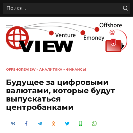
Search
for:
Перейти
к
содержанию
OFFSHOREVIEW
»
АНАЛИТИКА
»
ФИНАНСЫ
Будущее за цифровыми
валютами, которые будут
выпускаться
центробанками