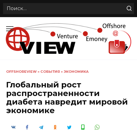
Search
for:
Перейти
к
содержанию
OFFSHOREVIEW
»
СОБЫТИЯ
»
ЭКОНОМИКА
Глобальный рост
распространенности
диабета навредит мировой
экономике