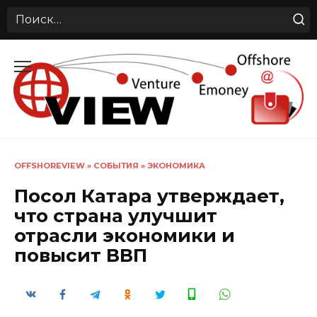
Search
for:
Перейти
к
содержанию
OFFSHOREVIEW
»
СОБЫТИЯ
»
ЭКОНОМИКА
Посол Катара утверждает,
что страна улучшит
отрасли экономики и
повысит ВВП