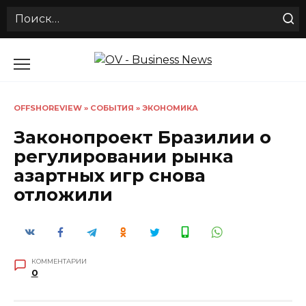
Search
for:
Перейти
к
содержанию
OFFSHOREVIEW
»
СОБЫТИЯ
»
ЭКОНОМИКА
Законопроект Бразилии о
регулировании рынка
азартных игр снова
отложили
КОММЕНТАРИИ
0