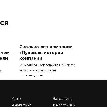
ся
Сколько лет компании
 чем
«Лукойл», история
тели
компании
25 ноября исполнится 30 лет с
момента основания
в
госконцерна
0
87.7к.
Авто
Заграница
Аналитика
Инвестиции