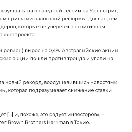
езультаты на последней сессии на Уолл-стрит,
щем принятии налоговой реформы. Доллар, тем
ейдеров, которые не уверены в позитивном
аконопроекта.
й регион) вырос на 0,4%. Австралийские акции
нские акции пошли против тренда и упали на
ила новый рекорд, воодушевившись новостями
ы, которая подразумевает снижение ставки
 […] и, похоже, это радует инвесторов», –
ег Brown Brothers Harriman в Токио.