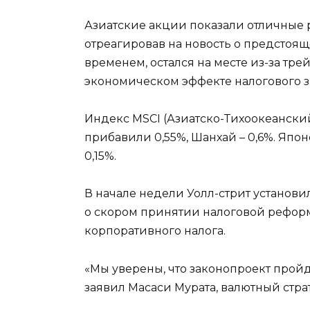
Азиатские акции показали отличные р
отреагировав на новость о предстоя
временем, остался на месте из-за тр
экономическом эффекте налогового з
Индекс MSCI (Азиатско-Тихоокеански
прибавили 0,55%, Шанхай – 0,6%. Япо
0,15%.
В начале недели Уолл-стрит установ
о скором принятии налоговой реформ
корпоративного налога.
«Мы уверены, что законопроект пройдет
заявил Масаси Мурата, валютный страт