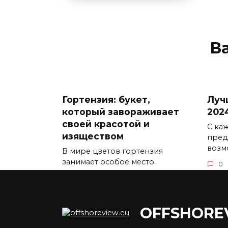
В
Гортензия: букет,
Луч
который завораживает
202
своей красотой и
С ка
изяществом
пред
возм
В мире цветов гортензия
занимает особое место.
0
0
5.3к.
OFFSHORE