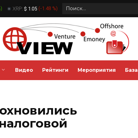
Search
%
)
XRP:
$ 1.05
(
-1.48 %
)
for:
Видео
Рейтинги
Мероприятия
База
охновились
налоговой