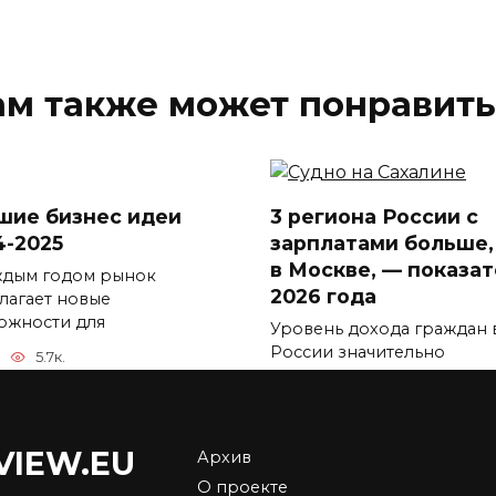
ам также может понравить
шие бизнес идеи
3 региона России с
4-2025
зарплатами больше,
в Москве, — показа
ждым годом рынок
2026 года
лагает новые
ожности для
Уровень дохода граждан 
России значительно
5.7к.
отличается
0
5.9к.
VIEW.EU
Архив
О проекте