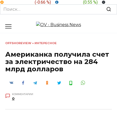
BTC:
$ 64,374.5
(
-0.66 %
)
LTC:
$ 45.48
(
0.55 %
)
XRP:
Search
for:
Перейти
к
содержанию
OFFSHOREVIEW
»
ИНТЕРЕСНОЕ
Американка получила счет
за электричество на 284
млрд долларов
КОММЕНТАРИИ
0