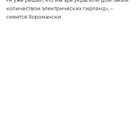
«Я уже решил, что мы зря украсили дом таким
количеством электрических гирлянд», –
смеется Хоромански.