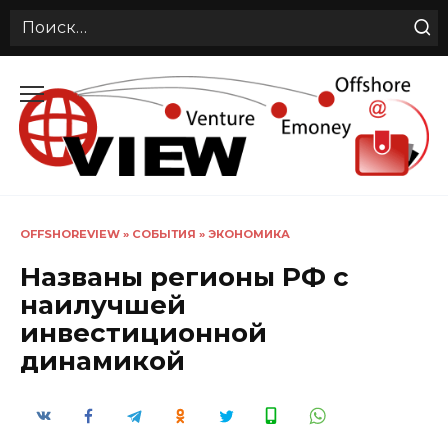
Search
for:
Перейти
к
содержанию
OFFSHOREVIEW
»
СОБЫТИЯ
»
ЭКОНОМИКА
Названы регионы РФ с
наилучшей
инвестиционной
динамикой