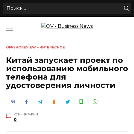
Search
for:
Перейти
к
содержанию
OFFSHOREVIEW
»
ИНТЕРЕСНОЕ
Китай запускает проект по
использованию мобильного
телефона для
удостоверения личности
КОММЕНТАРИИ
0