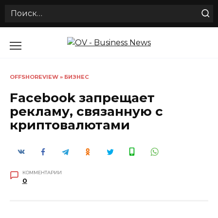
Search
for:
Перейти
к
содержанию
OFFSHOREVIEW
»
БИЗНЕС
Facebook запрещает
рекламу, связанную с
криптовалютами
КОММЕНТАРИИ
0