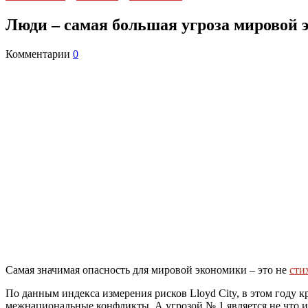
Люди – самая большая угроза мировой 
Комментарии
0
Самая значимая опасность для мировой экономики – это не
сти
По данным индекса измерения рисков Lloyd City, в этом году
межнациональные конфликты. А угрозой № 1 является не что и