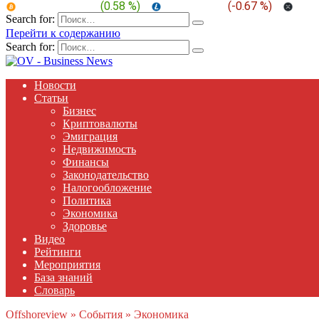
BTC:
$ 64,928.1
(
0.58 %
)
LTC:
$ 45.50
(
-0.67 %
)
XRP
Search for:
Перейти к содержанию
Search for:
Новости
Статьи
Бизнес
Криптовалюты
Эмиграция
Недвижимость
Финансы
Законодательство
Налогообложение
Политика
Экономика
Здоровье
Видео
Рейтинги
Мероприятия
База знаний
Словарь
Offshoreview
»
События
»
Экономика