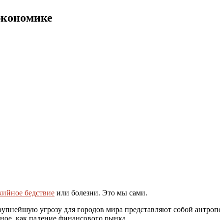
экономике
хийное бедствие
или болезни. Это мы сами.
 крупнейшую угрозу для городов мира представляют собой антро
ное, как падение финансового рынка.