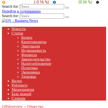
BTC:
$ 64,331.4
(
-0.16 %
)
LTC:
$ 45.32
(
0.36 %
)
XRP
Search for:
Перейти к содержанию
Search for:
Новости
Статьи
Бизнес
Криптовалюты
Эмиграция
Недвижимость
Финансы
Законодательство
Налогообложение
Политика
Экономика
Здоровье
Видео
Рейтинги
Мероприятия
База знаний
Словарь
Offshoreview
»
Общество