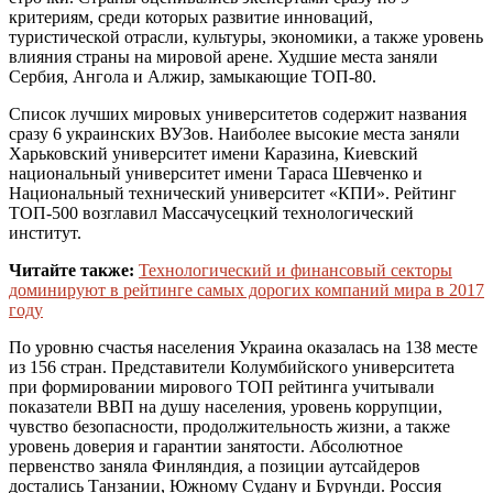
критериям, среди которых развитие инноваций,
туристической отрасли, культуры, экономики, а также уровень
влияния страны на мировой арене. Худшие места заняли
Сербия, Ангола и Алжир, замыкающие ТОП-80.
Список лучших мировых университетов содержит названия
сразу 6 украинских ВУЗов. Наиболее высокие места заняли
Харьковский университет имени Каразина, Киевский
национальный университет имени Тараса Шевченко и
Национальный технический университет «КПИ». Рейтинг
ТОП-500 возглавил Массачусецкий технологический
институт.
Читайте также:
Технологический и финансовый секторы
доминируют в рейтинге самых дорогих компаний мира в 2017
году
По уровню счастья населения Украина оказалась на 138 месте
из 156 стран. Представители Колумбийского университета
при формировании мирового ТОП рейтинга учитывали
показатели ВВП на душу населения, уровень коррупции,
чувство безопасности, продолжительность жизни, а также
уровень доверия и гарантии занятости. Абсолютное
первенство заняла Финляндия, а позиции аутсайдеров
достались Танзании, Южному Судану и Бурунди. Россия