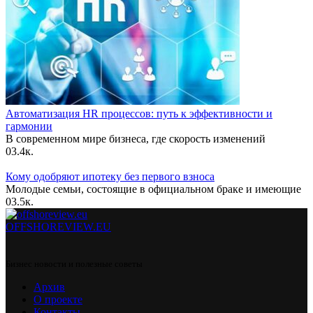
Автоматизация HR процессов: путь к эффективности и
гармонии
В современном мире бизнеса, где скорость изменений
0
3.4к.
Кому одобряют ипотеку без первого взноса
Молодые семьи, состоящие в официальном браке и имеющие
0
3.5к.
OFFSHOREVIEW.EU
Бизнес новости и полезные советы
Архив
О проекте
Контакты