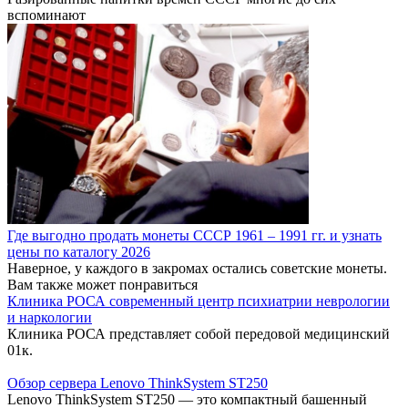
вспоминают
Где выгодно продать монеты СССР 1961 – 1991 гг. и узнать
цены по каталогу 2026
Наверное, у каждого в закромах остались советские монеты.
Вам также может понравиться
Клиника РОСА современный центр психиатрии неврологии
и наркологии
Клиника РОСА представляет собой передовой медицинский
0
1к.
Обзор сервера Lenovo ThinkSystem ST250
Lenovo ThinkSystem ST250 — это компактный башенный