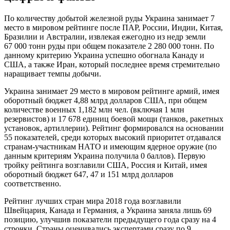
По количеству добытой железной руды Украина занимает 7
место в мировом рейтинге после ПАР, России, Индии, Китая,
Бразилии и Австралии, извлекая ежегодно из недр земли
67 000 тонн руды при общем показателе 2 280 000 тонн. По
данному критерию Украина успешно обогнала Канаду и
США, а также Иран, который последнее время стремительно
наращивает темпы добычи.
Украина занимает 29 место в мировом рейтинге армий, имея
оборотный бюджет 4,88 млрд долларов США, при общем
количестве военных 1,182 млн чел. (включая 1 млн
резервистов) и 17 678 единиц боевой мощи (танков, ракетных
установок, артиллерии). Рейтинг формировался на основании
55 показателей, среди которых высокий приоритет отдавался
странам-участникам НАТО и имеющим ядерное оружие (по
данным критериям Украина получила 0 баллов). Первую
тройку рейтинга возглавили США, Россия и Китай, имея
оборотный бюджет 647, 47 и 151 млрд долларов
соответственно.
Рейтинг лучших стран мира 2018 года возглавили
Швейцария, Канада и Германия, а Украина заняла лишь 69
позицию, улучшив показатели предыдущего года сразу на 4
строчки. Страны оценивались экспертами сразу по 9