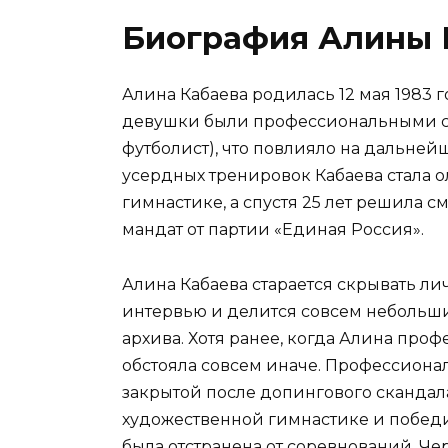
Биография Алины 
Алина Кабаева родилась 12 мая 1983 го
девушки были профессиональными спо
футболист), что повлияло на дальне
усердных тренировок Кабаева стала
гимнастике, а спустя 25 лет решила с
мандат от партии «Единая Россия».
Алина Кабаева старается скрывать ли
интервью и делится совсем небольш
архива. Хотя ранее, когда Алина про
обстояла совсем иначе. Профессиона
закрытой после допингового скандала
художественной гимнастике и побед
была отстранена от соревнований. Че