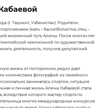
Кабаевой
да (г. Ташкент, Узбекистан). Родители
ртсменами (мать – баскетболистка, отец –
йший жизненный путь Алины. После многих лет
 олимпийской чемпионкой по художественной
менить деятельность, получив депутатский
чную жизнь от посторонних, редко дает
им количеством фотографий из семейного
фессионально занималась спортом, ситуация
льная и личная жизнь Алины Кабаевой стала
, вследствие которого мастер спорта по
ительница многих международных конкурсов
рез какое-то время Алина забросила спорт и