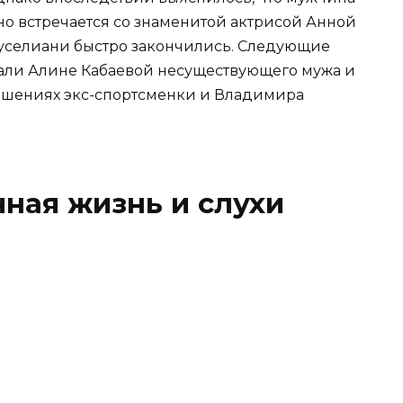
йно встречается со знаменитой актрисой Анной
уселиани быстро закончились. Следующие
али Алине Кабаевой несуществующего мужа и
тношениях экс-спортсменки и Владимира
чная жизнь и слухи