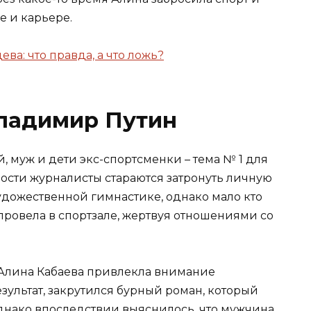
е и карьере.
а: что правда, а что ложь?
Владимир Путин
 муж и дети экс-спортсменки – тема № 1 для
сти журналисты стараются затронуть личную
дожественной гимнастике, однако мало кто
провела в спортзале, жертвуя отношениями со
 Алина Кабаева привлекла внимание
ультат, закрутился бурный роман, который
днако впоследствии выяснилось, что мужчина