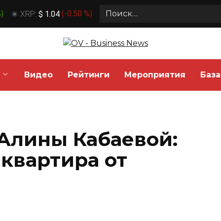
Search
%
)
XRP:
$ 1.04
(
-0.50 %
)
for:
Видео
Рейтинги
Мероприятия
База
Алины Кабаевой:
 квартира от