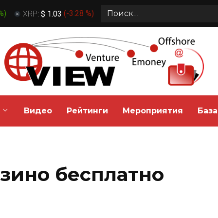
Search
 %
)
XRP:
$ 1.03
(
-3.28 %
)
for:
Видео
Рейтинги
Мероприятия
База
азино бесплатно