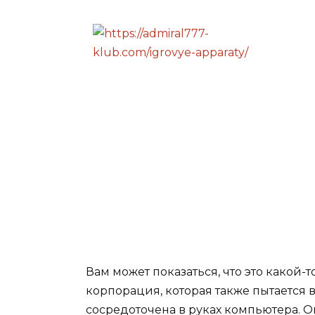
Вам может показаться, что это какой-т
корпорация, которая также пытается в
сосредоточена в руках компьютера. О