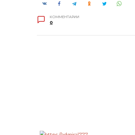
КОММЕНТАРИИ
0