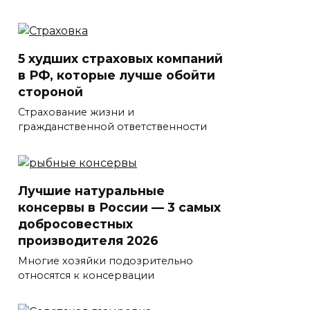
5 худших страховых компаний
в РФ, которые лучше обойти
стороной
Страхование жизни и
гражданственной ответственности
Лучшие натуральные
консервы в России — 3 самых
добросовестных
производителя 2026
Многие хозяйки подозрительно
относятся к консервации