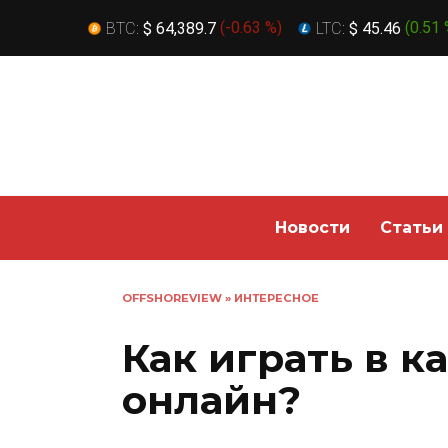
BTC:
$ 64,389.7
(
-0.63 %
)
LTC:
$ 45.46
(
0.51
Перейти
к
содержанию
Новости
Статьи
OFFSHOREVIEW
»
ИНТЕРЕСНОЕ
Как играть в к
онлайн?