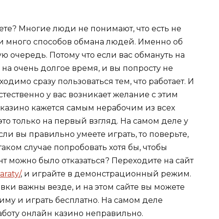
ете? Многие люди не понимают, что есть не
о и много способов обмана людей. Именно об
ую очередь. Потому что если вас обмануть на
 на очень долгое время, и вы попросту не
одимо сразу пользоваться тем, что работает. И
Естественно у вас возникает желание с этим
 казино кажется самым нерабочим из всех
это только на первый взгляд. На самом деле у
сли вы правильно умеете играть, то поверьте,
 таком случае попробовать хотя бы, чтобы
нт можно было отказаться? Переходите на сайт
araty/
, и играйте в демонстрационный режим.
вки важны везде, и на этом сайте вы можете
му и играть бесплатно. На самом деле
аботу онлайн казино неправильно.