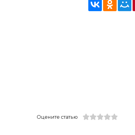
Оцените статью