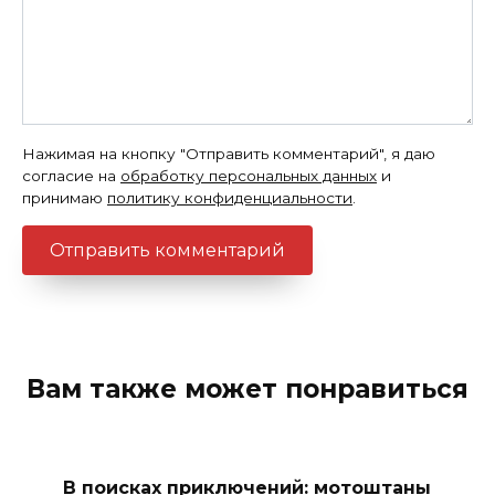
Нажимая на кнопку "Отправить комментарий", я даю
согласие на
обработку персональных данных
и
принимаю
политику конфиденциальности
.
Вам также может понравиться
В поисках приключений: мотоштаны