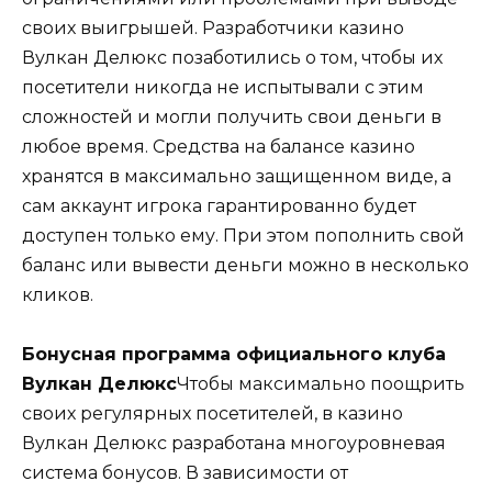
своих выигрышей. Разработчики казино
Вулкан Делюкс позаботились о том, чтобы их
посетители никогда не испытывали с этим
сложностей и могли получить свои деньги в
любое время. Средства на балансе казино
хранятся в максимально защищенном виде, а
сам аккаунт игрока гарантированно будет
доступен только ему. При этом пополнить свой
баланс или вывести деньги можно в несколько
кликов.
Бонусная программа официального клуба
Вулкан Делюкс
Чтобы максимально поощрить
своих регулярных посетителей, в казино
Вулкан Делюкс разработана многоуровневая
система бонусов. В зависимости от