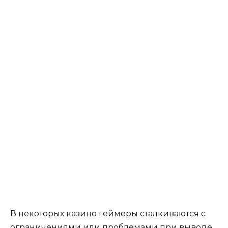
В некоторых казино геймеры сталкиваются с
ограничениями или проблемами при выводе