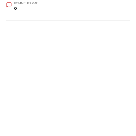
КОММЕНТАРИИ
0