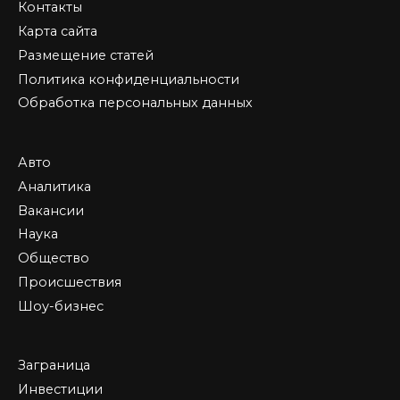
Контакты
Карта сайта
Размещение статей
Политика конфиденциальности
Обработка персональных данных
Авто
Аналитика
Вакансии
Наука
Общество
Происшествия
Шоу-бизнес
Заграница
Инвестиции