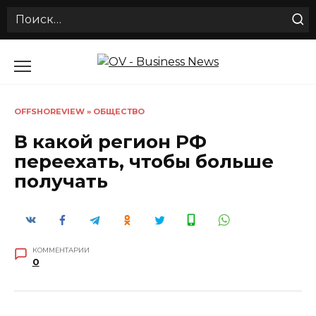
Search
for:
Перейти
к
содержанию
OFFSHOREVIEW
»
ОБЩЕСТВО
В какой регион РФ
переехать, чтобы больше
получать
КОММЕНТАРИИ
0