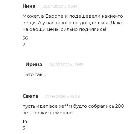
Нина
25.04.2020 в 00:14
Может, в Европе и подешевели какие-то
вещи. А у нас такого не дождешься. Даже
на овощи цены сильно поднялись!
56
2
Ирина
04.07.2020 в 19:59
Это так…
Света
27.04.2020 в 10:03
пусть идет все хе**м будто собрались 200
лет прожить.смешно
14
3