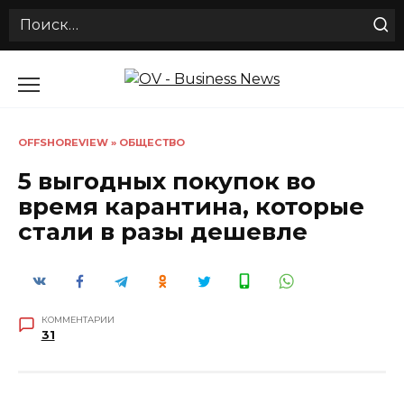
Search
for:
Перейти
к
содержанию
OFFSHOREVIEW
»
ОБЩЕСТВО
5 выгодных покупок во
время карантина, которые
стали в разы дешевле
КОММЕНТАРИИ
31