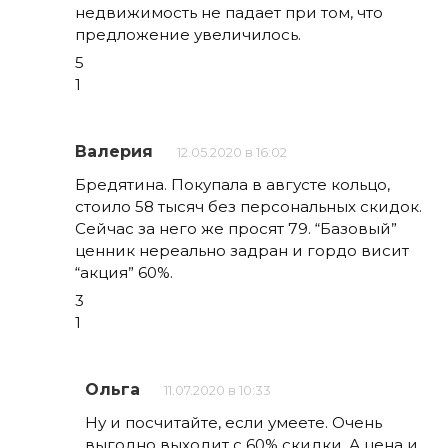
недвижимость не падает при том, что
предложение увеличилось.
5
1
Валерия
12.05.2020 в 16:02
Бредятина. Покупала в августе кольцо,
стоило 58 тысяч без персональных скидок.
Сейчас за него же просят 79. “Базовый”
ценник нереально задран и гордо висит
“акция” 60%.
3
1
Ольга
11.07.2020 в 10:33
Ну и посчитайте, если умеете. Очень
выгодно выходит с 60% скидки. А цена и