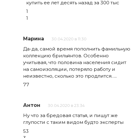
купить ее лет десять назад за 300 тыс
1
1
Марина
30.04.2020 в 11:30
Да-да, самой время пополнить фамильную
коллекцию брильянтов. Особенно
учитывая, что половина населения сидит
на самоизоляции, потеряло работу и
неизвестно, сколько это продлится…..
77
Антон
30.04.2020 в 23:34
Ну что за бредовая статья, и пишут же
глупости с таким видом будто эксперты
53
3