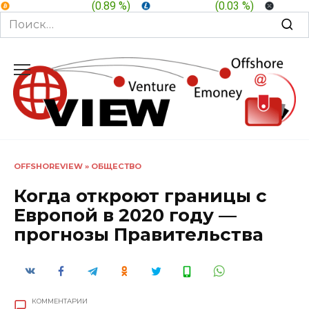
BTC:
$ 64,966.8
(
0.89 %
)
LTC:
$ 45.52
(
0.03 %
)
XRP:
$
Search
for:
Перейти
к
содержанию
OFFSHOREVIEW
»
ОБЩЕСТВО
Когда откроют границы с
Европой в 2020 году —
прогнозы Правительства
КОММЕНТАРИИ