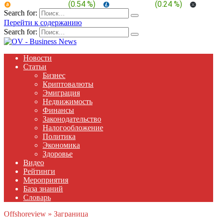
BTC:
$ 64,480.7
(
0.54 %
)
LTC:
$ 44.91
(
0.24 %
)
XRP:
Search for:
Перейти к содержанию
Search for:
Новости
Статьи
Бизнес
Криптовалюты
Эмиграция
Недвижимость
Финансы
Законодательство
Налогообложение
Политика
Экономика
Здоровье
Видео
Рейтинги
Мероприятия
База знаний
Словарь
Offshoreview
»
Заграница