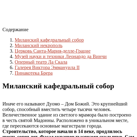
Содержание
Миланский кафедральный собор
Миланский некрополь
Церковь Санта-Мария-делле-Грацие
Музей науки и техники Леонардо да Винчи
Оперный театр Ла Скала
Галерея Виктора Эммануила II
Пинакотека Брера
Миланский кафедральный собор
Иначе его называют Дуомо – Дом Божий. Это крупнейший
собор, способный вместить четыре тысячи человек.
Величественное здание из светлого мрамора было построено
в честь святой Мадонны. Расположено в уникальном месте,
где пересекаются основные магистрали города.
Строительство, которое начали в 14 веке, продлилось
шесть сотен лет. Фасад украшен тысячами скульптур. Сам