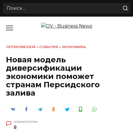
Search
for:
Перейти
к
содержанию
OFFSHOREVIEW
»
СОБЫТИЯ
»
ЭКОНОМИКА
Новая модель
диверсификации
экономики поможет
странам Персидского
залива
КОММЕНТАРИИ
0