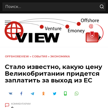
Search
for:
Перейти
к
содержанию
OFFSHOREVIEW
»
СОБЫТИЯ
»
ЭКОНОМИКА
Стало известно, какую цену
Великобритании придется
заплатить за выход из ЕС
КОММЕНТАРИИ
0