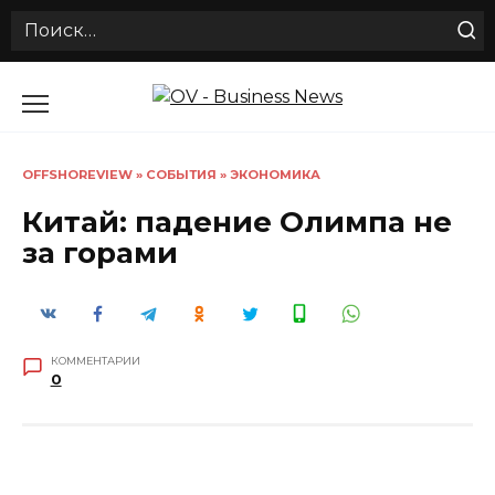
Search
for:
Перейти
к
содержанию
OFFSHOREVIEW
»
СОБЫТИЯ
»
ЭКОНОМИКА
Китай: падение Олимпа не
за горами
КОММЕНТАРИИ
0