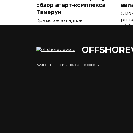
обзор апарт-комплекса
ави
Тамерун
С мо
рыно
Крымское западное
g450
побережье традиционно
ассоциируется
0
0
1.1к.
OFFSHORE
Бизнес новости и полезные советы
Купить квартиру в
Аре
Москве по ипотеке:
маг
доступное жилье в
выб
столице
В пр
недв
Покупка квартиры в Москве —
пред
важный шаг для многих семей
0
0
3.2к.