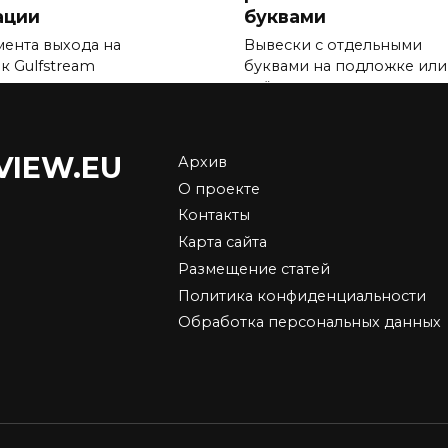
ации
буквами
мента выхода на
Вывески с отдельными
к Gulfstream
буквами на подложке или
 представляет
неё
1.1к.
0
847
VIEW.EU
Архив
О проекте
Контакты
Карта сайта
нда помещения под
Тимур Турлов: исто
Размещение статей
азин в Москве: как
амбиций, семьи и
рать лучшее место
финансового успеха
Политика конфиденциальности
Обработка персональных данных
оцессе поиска
Тимур Турлов – имя, кото
ижимости под магазин
все чаще звучит в
принимателю
0
6к.
5.5к.