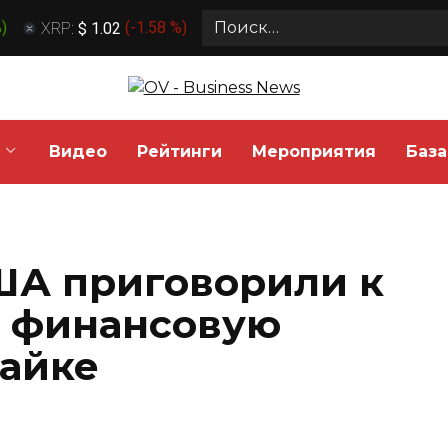
Search
%
)
XRP:
$ 1.02
(
-1.58 %
)
for:
Видео
Рейтинги
Мероприятия
База
ША приговорили к
а финансовую
айке