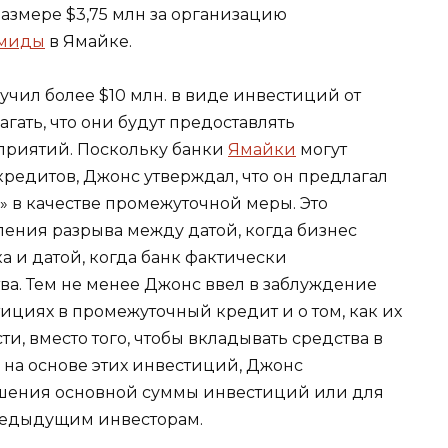
азмере $3,75 млн за организацию
амиды
в Ямайке.
лучил более $10 млн. в виде инвестиций от
агать, что они будут предоставлять
приятий. Поскольку банки
Ямайки
могут
кредитов, Джонс утверждал, что он предлагал
 в качестве промежуточной меры. Это
ения разрыва между датой, когда бизнес
а и датой, когда банк фактически
а. Тем не менее Джонс ввел в заблуждение
ициях в промежуточный кредит и о том, как их
ти, вместо того, чтобы вкладывать средства в
на основе этих инвестиций, Джонс
ашения основной суммы инвестиций или для
редыдущим инвесторам.