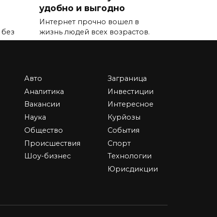
удобно и выгодно
Интернет прочно вошел в
 без
жизнь людей всех возрастов.
0
2.7к.
Авто
Заграница
Аналитика
Инвестиции
Вакансии
Интересное
Наука
Курйозы
рия
Новая жизнь в новом
Общество
События
доме: покупка квартиры
от застройщика – шаг
Происшествия
Спорт
навстречу мечте
Шоу-бизнес
Технологии
рое
Юрисдикции
Купить квартиру от
застройщика – это не просто
0
7.8к.