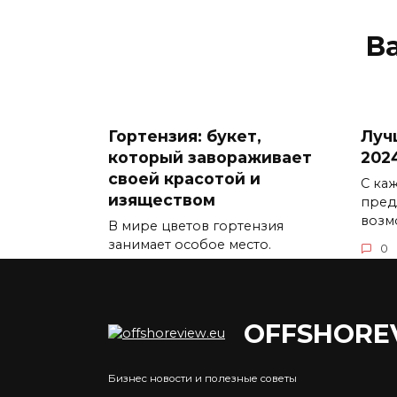
В
Гортензия: букет,
Луч
который завораживает
202
своей красотой и
С ка
изяществом
пред
возм
В мире цветов гортензия
занимает особое место.
0
0
5.3к.
OFFSHORE
Бизнес новости и полезные советы
Преимущества
Что