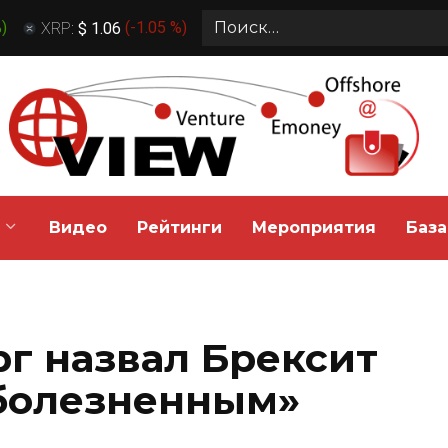
Search
%
)
XRP:
$ 1.06
(
-1.05 %
)
for:
Видео
Рейтинги
Мероприятия
База
г назвал Брексит
болезненным»