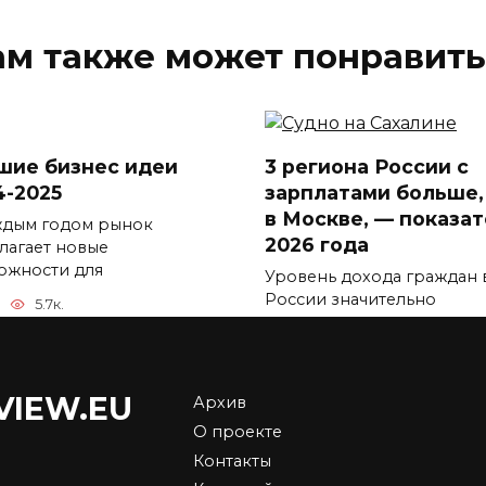
ам также может понравить
шие бизнес идеи
3 региона России с
4-2025
зарплатами больше,
в Москве, — показа
ждым годом рынок
2026 года
лагает новые
ожности для
Уровень дохода граждан 
России значительно
5.7к.
отличается
0
5.9к.
VIEW.EU
Архив
О проекте
Контакты
 подорожает в