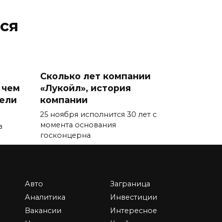
ся
Сколько лет компании
 чем
«Лукойл», история
тели
компании
25 ноября исполнится 30 лет с
момента основания
в
госконцерна
0
87.7к.
Авто
Заграница
Аналитика
Инвестиции
Вакансии
Интересное
Что будет с нашими