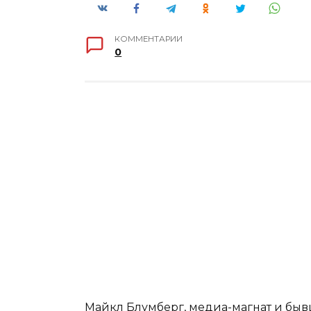
КОММЕНТАРИИ
0
Майкл Блумберг, медиа-магнат и быв