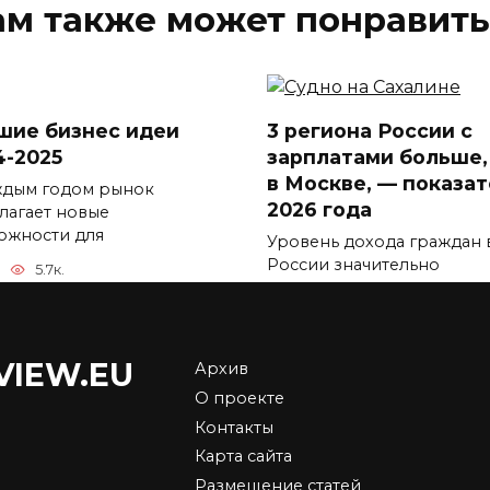
ам также может понравить
шие бизнес идеи
3 региона России с
4-2025
зарплатами больше,
в Москве, — показа
ждым годом рынок
2026 года
лагает новые
ожности для
Уровень дохода граждан 
России значительно
5.7к.
отличается
0
5.9к.
VIEW.EU
Архив
О проекте
Контакты
 подорожает в
Карта сайта
ии в 2026 году –
Средняя зарплата в
Размещение статей
ние экспертов,
Москве и регионах в