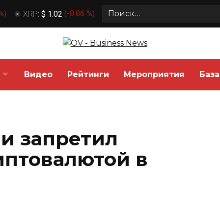
Search
 %
)
XRP:
$ 1.02
(
-0.86 %
)
for:
Видео
Рейтинги
Мероприятия
База
и запретил
иптовалютой в