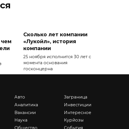
ся
Сколько лет компании
 чем
«Лукойл», история
тели
компании
25 ноября исполнится 30 лет с
момента основания
в
госконцерна
0
87.7к.
Авто
Заграница
Аналитика
Инвестиции
Вакансии
Интересное
Что будет с нашими
Наука
Курйозы
деньгами в 2023 году —
Общество
События
новый прогноз от