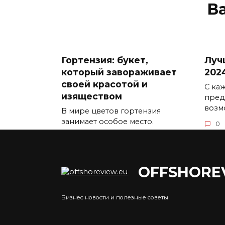
В
Гортензия: букет,
Луч
который завораживает
202
своей красотой и
С ка
изяществом
пред
возм
В мире цветов гортензия
занимает особое место.
0
0
5.3к.
OFFSHORE
Бизнес новости и полезные советы
Преимущества
Что
получения лицензии на
Росс
криптовалютную
мне