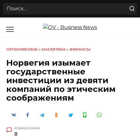
Search
for:
Перейти
к
содержанию
OFFSHOREVIEW
»
АНАЛИТИКА
»
ФИНАНСЫ
Норвегия изымает
государственные
инвестиции из девяти
компаний по этическим
соображениям
КОММЕНТАРИИ
0