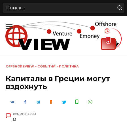
Search
for:
Перейти
к
содержанию
OFFSHOREVIEW
»
СОБЫТИЯ
»
ПОЛИТИКА
Капиталы в Греции могут
вздохнуть
КОММЕНТАРИИ
0