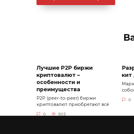
В
Лучшие P2P биржи
Раз
криптовалют –
кит
особенности и
Марк
преимущества
собо
P2P (peer-to-peer) биржи
0
криптовалют приобретают всё
0
903