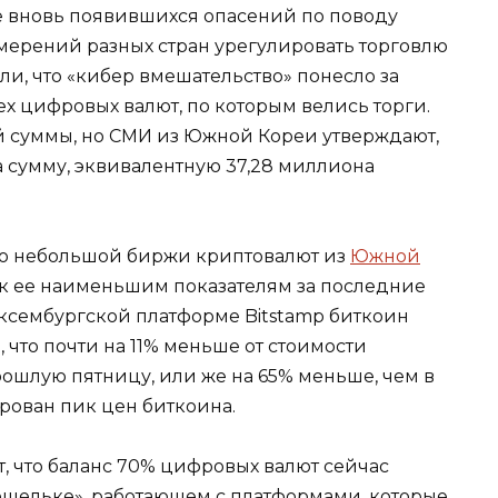
е вновь появившихся опасений по поводу
мерений разных стран урегулировать торговлю
ли, что «кибер вмешательство» понесло за
ех цифровых валют, по которым велись торги.
й суммы, но СМИ из Южной Кореи утверждают,
а сумму, эквивалентную 37,28 миллиона
ьно небольшой биржи криптовалют из
Южной
, к ее наименьшим показателям за последние
юксембургской платформе Bitstamp биткоин
, что почти на 11% меньше от стоимости
ошлую пятницу, или же на 65% меньше, чем в
ирован пик цен биткоина.
ют, что баланс 70% цифровых валют сейчас
ошельке», работающем с платформами, которые