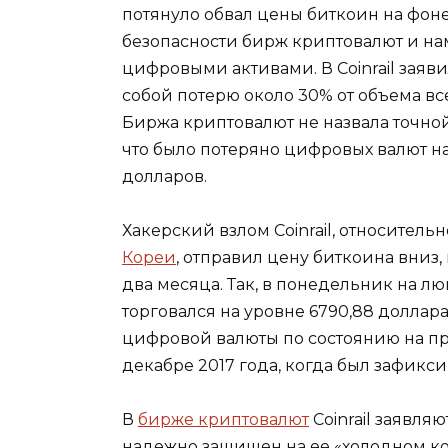
потянуло обвал цены биткоин на фон
безопасности бирж криптовалют и на
цифровыми активами. В Coinrail заяви
собой потерю около 30% от объема вс
Биржа криптовалют не назвала точно
что было потеряно цифровых валют н
долларов.
Хакерский взлом Coinrail, относител
Кореи
, отправил цену биткоина вниз
два месяца. Так, в понедельник на л
торговался на уровне 6790,88 доллара
цифровой валюты по состоянию на пр
декабре 2017 года, когда был зафикс
В
бирже криптовалют
Coinrail заявля
надежно защищен на ее «холодном к