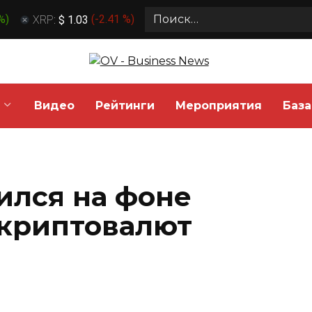
Search
 %
)
XRP:
$ 1.03
(
-2.41 %
)
for:
Видео
Рейтинги
Мероприятия
База
ился на фоне
 криптовалют