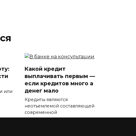
ся
ту:
Какой кредит
сти
выплачивать первым —
если кредитов много а
денег мало
и или
Кредиты являются
неотъемлемой составляющей
современной
0
12.8к.