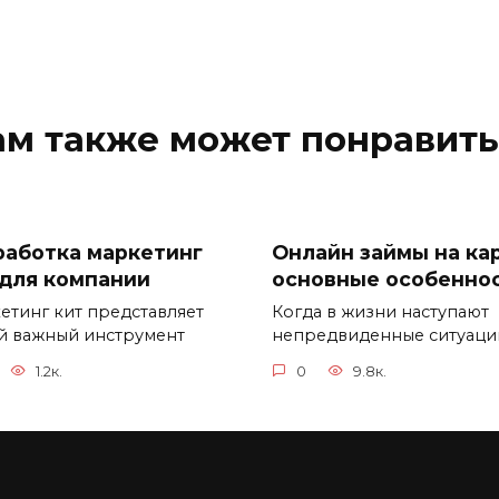
ам также может понравить
работка маркетинг
Онлайн займы на кар
 для компании
основные особенно
етинг кит представляет
Когда в жизни наступают
й важный инструмент
непредвиденные ситуаци
1.2к.
0
9.8к.