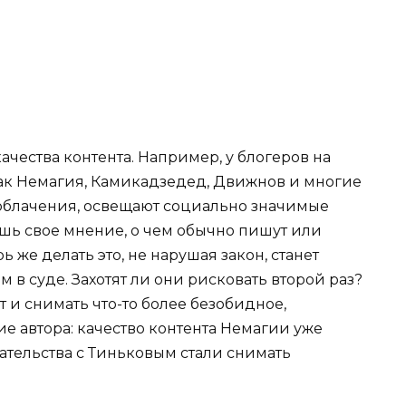
ачества контента. Например, у блогеров на
как Немагия, Камикадзедед, Движнов и многие
облачения, освещают социально значимые
ишь свое мнение, о чем обычно пишут или
 же делать это, не нарушая закон, станет
 в суде. Захотят ли они рисковать второй раз?
 и снимать что-то более безобидное,
е автора: качество контента Немагии уже
рательства с Тиньковым стали снимать