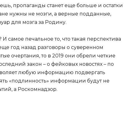
ешь, пропаганды станет еще больше и остатки
ране нужны не мозги, а верные подданные,
уар для мозга за Родину.
 И самое печальное то, что такая перспектива
 еще год назад разговоры о суверенном
ые очертания, то в 2019 они обрели четкие
оследний закон – о фейковых новостях – по
озволяет любую информацию подвергать
лять «подлинность» информации будут не
тий, а Роскомнадзор.