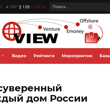
Search
%
)
XRP:
$ 1.05
(
-1.63 %
)
for:
Видео
Рейтинги
Мероприятия
База
 суверенный
ждый дом России