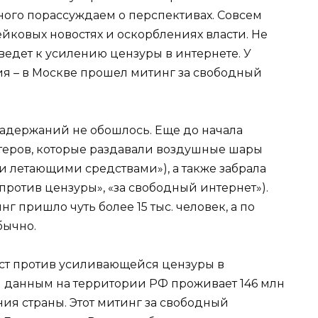
много порассуждаем о перспективах. Совсем
йковых новостях и оскорблениях власти. Не
 ведет к усилению цензуры в интернете. У
ия – в Москве прошел митинг за свободный
задержаний не обошлось. Еще до начала
теров, которые раздавали воздушные шары
и летающими средствами»), а также забрала
ротив цензуры», «за свободный интернет»).
г пришло чуть более 15 тыс. человек, а по
бычно.
ест против усиливающейся цензуры в
 данным на территории РФ проживает 146 млн
ления страны. Этот митинг за свободный