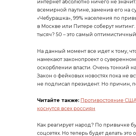
интернет абсолютно ничего не значит.
всемирной паутине, заменив его на 
«Чебурашка», 99% населения по привы
в Москве или Питере соберут митинг. 
тысяч? 50 – это самый оптимистичный
На данный момент все идет к тому, чт
намекают законопроект о суверенном 
оскорблении власти. Очень тонкий н
Закон о фейковых новостях пока не вс
не подписал президент. Но причин, по
Читайте также:
Противостояние США 
коснутся всех россиян
Как реагирует народ? По привычке бух
соцсетях. Но теперь будет делать это