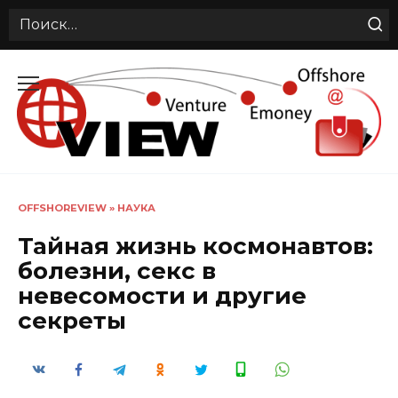
Search
for:
Перейти
к
содержанию
OFFSHOREVIEW
»
НАУКА
Тайная жизнь космонавтов:
болезни, секс в
невесомости и другие
секреты