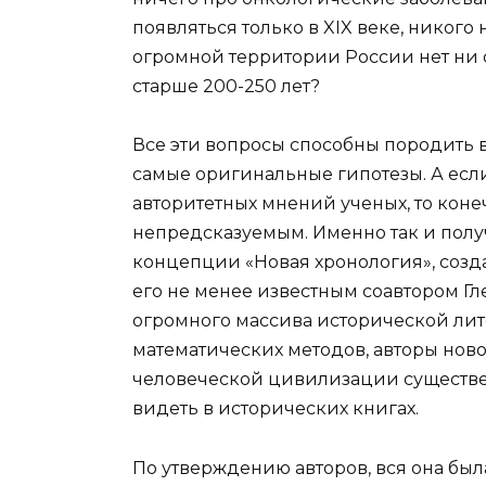
появляться только в XIX веке, никого
огромной территории России нет ни о
старше 200-250 лет?
Все эти вопросы способны породить 
самые оригинальные гипотезы. А если
авторитетных мнений ученых, то кон
непредсказуемым. Именно так и полу
концепции «Новая хронология», соз
его не менее известным соавтором Гл
огромного массива исторической лит
математических методов, авторы нов
человеческой цивилизации существен
видеть в исторических книгах.
По утверждению авторов, вся она был