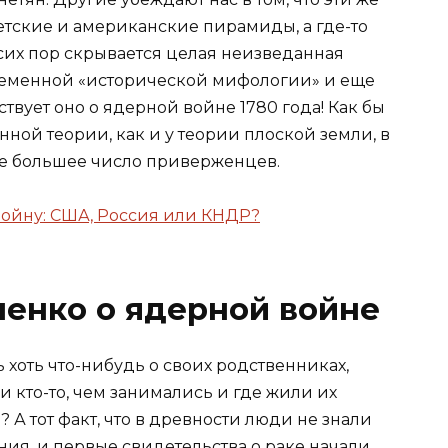
тские и американские пирамиды, а где-то
сих пор скрывается целая неизведанная
временной «исторической мифологии» и еще
твует оно о ядерной войне 1780 года! Как бы
нной теории, как и у теории плоской земли, в
се большее число приверженцев.
войну: США, Россия или КНДР?
енко о ядерной войне
 хоть что-нибудь о своих родственниках,
и кто-то, чем занимались и где жили их
 А тот факт, что в древности люди не знали
ия, и первые свидетельства о раке начали