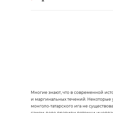
Многие знают, что в современной ист
и маргинальных течений. Некоторые у
монголо-татарского ига не существов
самом деле правили потомки иноплане