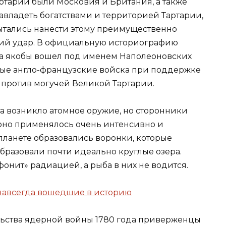
ртарии были Московия и Британия, а также
авладеть богатствами и территорией Тартарии,
ытались нанести этому преимущественно
ий удар. В официальную историографию
ка якобы вошел под именем Наполеоновских
ные англо-французские войска при поддержке
 против могучей Великой Тартарии.
та возникло атомное оружие, но сторонники
оно применялось очень интенсивно и
 планете образовались воронки, которые
бразовали почти идеально круглые озера.
«фонит» радиацией, а рыба в них не водится.
навсегда вошедшие в историю
ельства ядерной войны 1780 года приверженцы