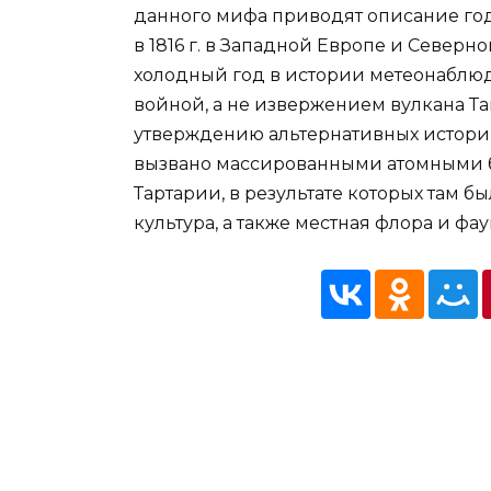
данного мифа приводят описание год
в 1816 г. в Западной Европе и Северн
холодный год в истории метеонабл
войной, а не извержением вулкана Та
утверждению альтернативных истори
вызвано массированными атомными 
Тартарии, в результате которых там б
культура, а также местная флора и фа