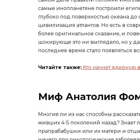
самые инопланетяне построили египе
глубоко под поверхностью океана до 
цивилизация атлантов. Но есть в со
более оригинальное сказание, и повес
шокирующе это ни выглядело, но у да
последнее время стало появляться в
Читайте также:
Кто начнет ядерную 
Миф Анатолия Фом
Многие ли из нас способны рассказать
живших 4-5 поколений назад? Знает л
прапрабабушки или их матери и отцы?
ничего про онкологические заболеван