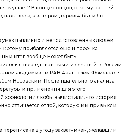
 не смущает? В конце концов, почему на всей
дного леса, в котором деревья были бы
в умах пытливых и неподготовленных людей
 к этому прибавляется еще и парочка
ечный итог вообще может быть
чилось с последователями известной в России
данной академиком РАН Анатолием Фоменко и
ебом Носовским. После тщательного анализа
ературы и применения для этого
ой хронологии якобы вычислили, что история
но отличается от той, которую мы привыкли
а переписана в угоду захватчикам, желавшим