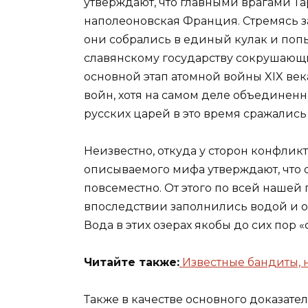
утверждают, что главными врагами Та
наполеоновская Франция. Стремясь з
они собрались в единый кулак и поп
славянскому государству сокрушающ
основной этап атомной войны XIX ве
войн, хотя на самом деле объединен
русских царей в это время сражались
Неизвестно, откуда у сторон конфлик
описываемого мифа утверждают, что 
повсеместно. От этого по всей нашей
впоследствии заполнились водой и о
Вода в этих озерах якобы до сих пор 
Читайте также:
Известные бандиты, 
Также в качестве основного доказат