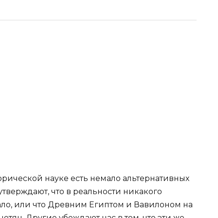
орической науке есть немало альтернативных
тверждают, что в реальности никакого
ало, или что Древним Египтом и Вавилоном на
тян. Другие убеждают нас в том, что эти же