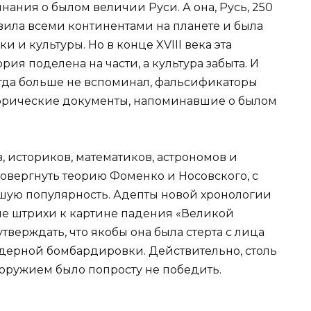
нания о былом величии Руси. А она, Русь, 250
вила всеми континентами на планете и была
и культуры. Но в конце XVIII века эта
ия поделена на части, а культура забыта. И
гда больше не вспоминал, фальсификаторы
орические документы, напоминавшие о былом
, историков, математиков, астрономов и
овергнуть теорию Фоменко и Носовского, с
шую популярность. Адепты новой хронологии
ые штрихи к картине падения «Великой
утверждать, что якобы она была стерта с лица
дерной бомбардировки. Действительно, столь
оружием было попросту не победить.