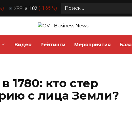
Search
 %
)
XRP:
$ 1.02
(
-1.65 %
)
for:
Видео
Рейтинги
Мероприятия
База
в 1780: кто стер
рию с лица Земли?