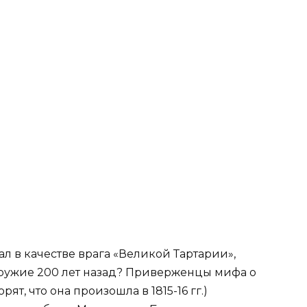
л в качестве врага «Великой Тартарии»,
ружие 200 лет назад? Приверженцы мифа о
ят, что она произошла в 1815-16 гг.)