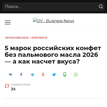
Search
for:
Перейти
к
содержанию
OFFSHOREVIEW
»
РЕЙТИНГИ
5 марок российских конфет
без пальмового масла 2026
— а как насчет вкуса?
КОММЕНТАРИИ
34