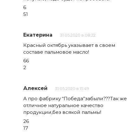
6
51
Екатерина
31.05.2020 в 08:22
Красный октябрь указывает в своем
составе пальмовое масло!
66
2
Алексей
31.05.2020 в 15:49
А про фабрику “Победа”забыли???Так же
отличное натуральное качество
продукции,без всякой пальмы!
26
17