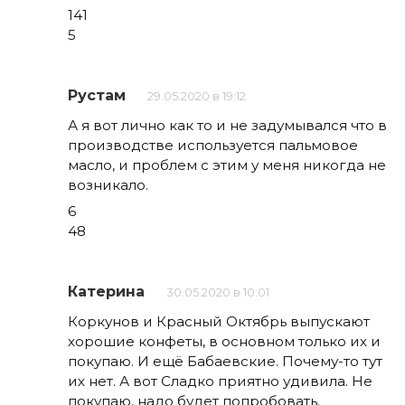
141
5
Рустам
29.05.2020 в 19:12
А я вот лично как то и не задумывался что в
производстве используется пальмовое
масло, и проблем с этим у меня никогда не
возникало.
6
48
Катерина
30.05.2020 в 10:01
Коркунов и Красный Октябрь выпускают
хорошие конфеты, в основном только их и
покупаю. И ещё Бабаевские. Почему-то тут
их нет. А вот Сладко приятно удивила. Не
покупаю, надо будет попробовать.