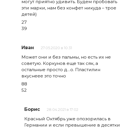
могут приятно удивить. Будем пробовать
эти марки, нам без конфет никуда – трое
детей)
27
39
Иван
27.05.2020 в 10:31
Может они и без пальмы, но есть их не
советую. Коркунов еще так сяк, а
остальные просто д…о. Пластилин
вкуснеее это точно
88
52
Борис
28.04.2021 в 17:02
Красный Октябрь уже опозорилась в
Германии и если превышение в десятки