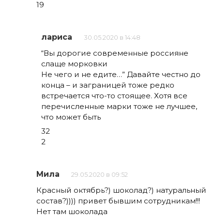
19
лариса
30.05.2020 в 14:48
“Вы дорогие современные россияне
слаще морковки
Не чего и не едите…” Давайте честно до
конца – и заграницей тоже редко
встречается что-то стоящее. Хотя все
перечисленные марки тоже не лучшее,
что может быть
32
2
Мила
29.05.2020 в 09:52
Красный октябрь?) шоколад?) натуральный
состав?)))) привет бывшим сотрудникам!!!
Нет там шоколада