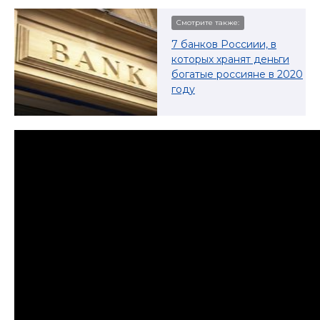
Смотрите также:
7 банков Россиии, в
которых хранят деньги
богатые россияне в 2020
году