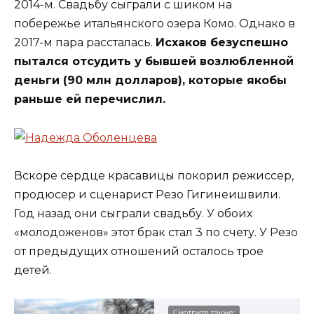
2014-м. Свадьбу сыграли с шиком на
побережье итальянского озера Комо. Однако в
2017-м пара рассталась.
Исхаков безуспешно
пытался отсудить у бывшей
возлюбленной
деньги (90 млн долларов), которые якобы
раньше ей перечислил.
Вскоре
сердце
красавицы
покорил режиссер,
продюсер
и
сценарист Резо Гигинеишвили.
Год назад они с
ыграли свадьбу. У обоих
«молодоженов» этот брак стал 3 по счету. У Резо
от предыдущих отношений осталось трое
детей.
Смотрите также: