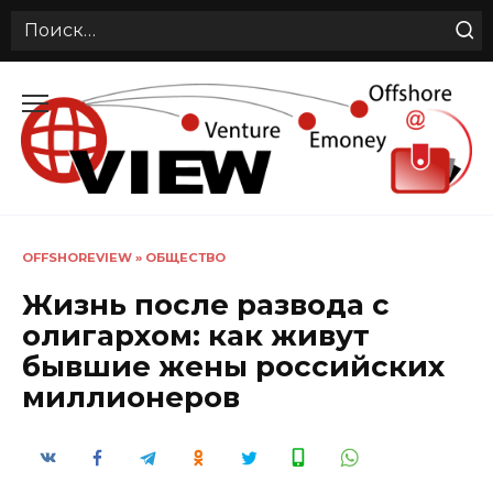
Search
for:
Перейти
к
содержанию
OFFSHOREVIEW
»
ОБЩЕСТВО
Жизнь после развода с
олигархом: как живут
бывшие жены российских
миллионеров