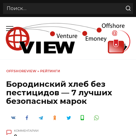
Search
for:
Перейти
к
содержанию
OFFSHOREVIEW
»
РЕЙТИНГИ
Бородинский хлеб без
пестицидов — 7 лучших
безопасных марок
КОММЕНТАРИИ
0