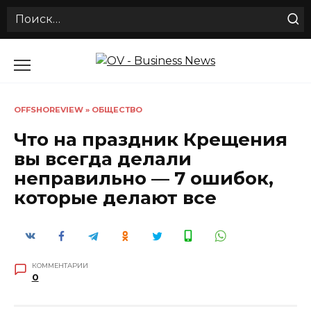
Search
for:
Перейти
к
содержанию
OFFSHOREVIEW
»
ОБЩЕСТВО
Что на праздник Крещения
вы всегда делали
неправильно — 7 ошибок,
которые делают все
КОММЕНТАРИИ
0