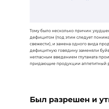
Тому было несколько причин: ухудше
дефицитом (под этим следует понима
свежести), и замена одного вида про
дефицитную говядину заменяли буйво
негласным введением глутамата про
придающие продукции аппетитный ро
Был разрешен и у