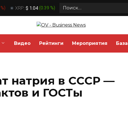
Search
 %
)
XRP:
$ 1.04
(
0.39 %
)
for:
Видео
Рейтинги
Мероприятия
База
ат натрия в СССР —
актов и ГОСТы