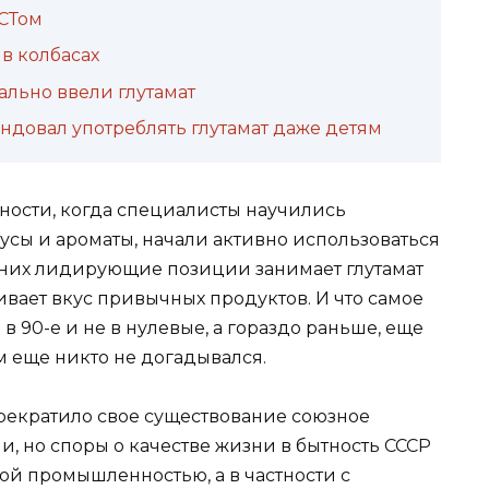
СТом
в колбасах
льно ввели глутамат
довал употреблять глутамат даже детям
ости, когда специалисты научились
усы и ароматы, начали активно использоваться
них лидирующие позиции занимает глутамат
ивает вкус привычных продуктов. И что самое
 в 90-е и не в нулевые, а гораздо раньше, еще
ом еще никто не догадывался.
 прекратило свое существование союзное
ши, но споры о качестве жизни в бытность СССР
вой промышленностью, а в частности с