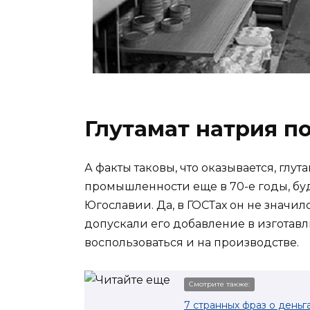
Глутамат натрия по
А факты таковы, что оказывается, глу
промышленности еще в 70-е годы, бу
Югославии. Да, в ГОСТах он не значил
допускали его добавление в изгота
воспользоваться и на производстве.
Смотрите также:
7 странных фраз о день