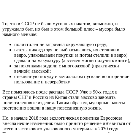
То, что в СССР не было мусорных пакетов, возможно, и
утруждало быт, но был в этом большой плюс – мусора было
намного меньше:
полиэтилен не загрязнял окружающую среду;
газеты никогда зря не выбрасывались, их стелили в
ведро, упаковывали покупки (а потом стелили в ведро),
сдавали на макулатуру (а взамен могли получить книги);
за покупками ходили с многоразовой (практически
вечной) авоськой;
стеклянную посуду и металлолом пускали во вторичное
пользование и переработку.
Все поменялось после распада СССР. Уже в 90-х годах в
страны СНГ и Россию из Китая стали массово завозить
полиэтиленовые изделия. Таким образом, мусорные пакеты
постепенно вошли в нашу повседневную жизнь.
Но, в начале 2018 года экологическая политика Евросоюза
внесла некие изменения: было принято решение избавиться от
всего пластикового упаковочного материала к 2030 году.