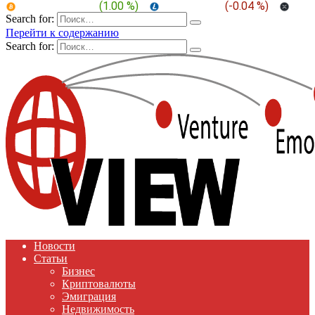
BTC:
$ 64,915.9
(
1.00 %
)
LTC:
$ 45.54
(
-0.04 %
)
XRP
Search for:
Перейти к содержанию
Search for:
Новости
Статьи
Бизнес
Криптовалюты
Эмиграция
Недвижимость