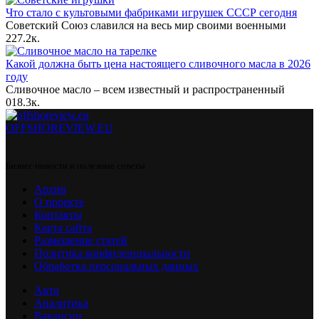
Что стало с культовыми фабриками игрушек СССР сегодня
Советский Союз славился на весь мир своими военными
2
27.2к.
Какой должна быть цена настоящего сливочного масла в 2026
году
Сливочное масло – всем известный и распространенный
0
18.3к.
OFFSHOREVIEW.EU
Бизнес новости и полезные советы
Архив
О проекте
Контакты
Карта сайта
Размещение статей
Политика конфиденциальности
Обработка персональных данных
Авто
Аналитика
Вакансии