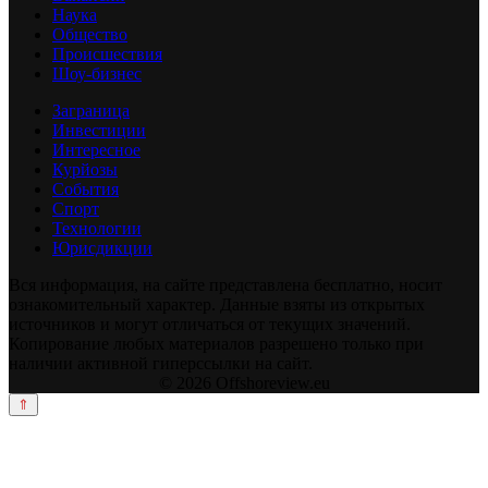
Наука
Общество
Происшествия
Шоу-бизнес
Заграница
Инвестиции
Интересное
Курйозы
События
Спорт
Технологии
Юрисдикции
Вся информация, на сайте представлена бесплатно, носит
ознакомительный характер. Данные взяты из открытых
источников и могут отличаться от текущих значений.
Копирование любых материалов разрешено только при
наличии активной гиперссылки на сайт.
© 2026 Offshoreview.eu