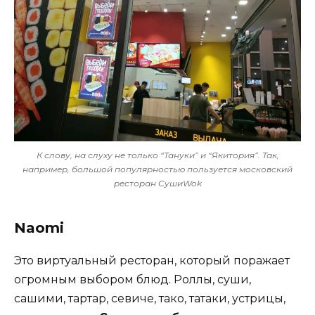
К слову, на слуху не только “Тануки” и “Якитория”. Так,
например, большой популярностью пользуется московский
ресторан CушиWok
Naomi
Это виртуальный ресторан, который поражает
огромным выбором блюд. Роллы, суши,
сашими, тартар, севиче, тако, татаки, устрицы,