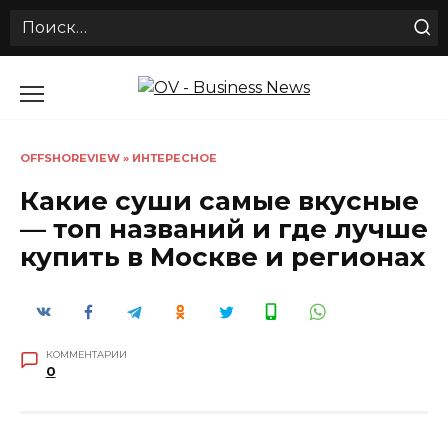
Search
for:
Перейти
к
содержанию
OFFSHOREVIEW
»
ИНТЕРЕСНОЕ
Какие суши самые вкусные
— топ названий и где лучше
купить в Москве и регионах
КОММЕНТАРИИ
0