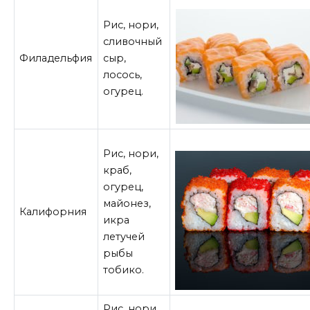
Рис, нори,
сливочный
Филадельфия
сыр,
лосось,
огурец.
Рис, нори,
краб,
огурец,
майонез,
Калифорния
икра
летучей
рыбы
тобико.
Рис, нори,