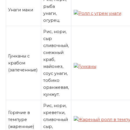
рыба
Унаги маки
унаги,
огурец.
Рис, нори,
сыр
сливочный,
снежный
Гунканы с
краб,
крабом
майонез,
(запеченные)
соус унаги,
тобико
оранжевая,
кунжут.
Рис, нори,
Горячие в
креветки,
темпуре
сливочный
(жаренные)
сыр,